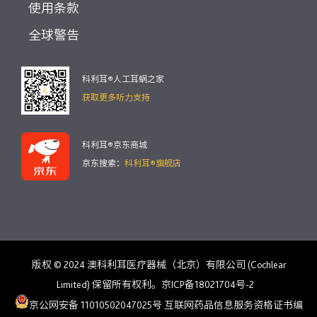
使用条款
全球警告
科利耳®人工耳蜗之家
获取更多听力支持
科利耳®京东商城
京东搜索：
科利耳®旗舰店
版权 © 2024 澳科利耳医疗器械（北京）有限公司 (Cochlear
Limited) 保留所有权利。京ICP备18021704号-2
京公网安备 11010502047025号
互联网药品信息服务资格证书编