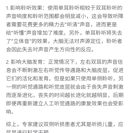
1. 影响聆听效果：使用单耳聆听相较于双耳聆听的
声音响度和聆听范围都会明显减小，这会导致听障
者需要花费更多的精力去“听清”声音，进而更是
给“听懂”声音增加了难度。另外，单耳聆听将失去
了“立体音”的效果，大脑无法对声源定位，聆听者
会因此失去对声音产生方向性的反应。
2. 影响大脑发育：正常情况下，左右双耳的声音信
息会不断刺激左右听觉传导通路和大脑皮层，促进
它们的活化和发育。但是如果只使用单侧聆听，另
一侧的听觉通路和听觉皮层就会由于丧失声音刺激
而逐渐退化，丧失的时间越长退化就越明显，后期
即便再重新建立人工听觉通路的康复效果也会受影
响。
综上，专家建议双侧听损患者尤其是听损儿童，应
尽早进行科学干预。