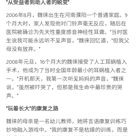
"从受益者到助人者的蜕变"
2006年8月，魏徕出生在河南濮阳一个普通家庭。9
个月大时，家人发现他对门铃声毫无反应，随后在
医院被确诊为先天性重度感音神经性耳聋。"当时医
生说我可能永远听不见声音，"魏徕回忆道，"但我父
母没有放弃。"
2008年元旦，16个月大的魏徕接受了人工耳蜗植入
手术，他成为了当时全国年龄最小的耳蜗植入者之
一。"开机那天，我第一次听见妈妈的声音，"魏徕
说，"虽然被吓哭了，但那是我生命中最珍贵的哭
声。"
"玩着长大"的康复之路
魏徕的母亲是一名幼儿教师，她将言语康复训练巧
妙地融入游戏中。"我的康复不是枯燥的训练，而是