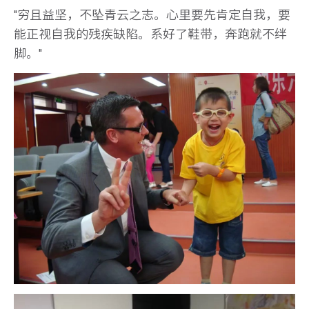
"穷且益坚，不坠青云之志。心里要先肯定自我，要
能正视自我的残疾缺陷。系好了鞋带，奔跑就不绊
脚。"