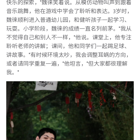
快乐的探索，"魏徕笑着说。从模仿动物叫声到跟着
音乐跳舞，他在游戏中学会了聆听和表达。3岁时，
魏徕顺利进入普通幼儿园，和健听孩子一起学习、
玩耍。小学阶段，魏徕的成绩一直名列前茅。"我从
不觉得自己和别人不一样，"他说。课堂上，他专注
聆听老师的讲解；课间，他和同学们一起踢足球、
讲故事。"有时候环境太吵，我会调整耳蜗的方向，
或者请同学重复一遍，"他坦言，"但大家都很理解
我。"