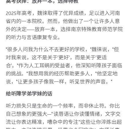
高考抉择：放弃一本，选择特教
2025年高考，魏徕取得了优异成绩，足以进入河南
省内的一本院校。然而，他做出了一个让许多人意
外的决定——放弃一本，选择南京特殊教育师范学院
的听力与言语康复专业。
"很多人问我为什么不去更好的学校，"魏徕说，"但
对我来说，这不是关于'更好'，而是关于'更适
合'。"作为人工耳蜗的受益者，他深知听障孩子面临
的挑战。"我想用我的经历帮助更多人，"他坚定地
说，"让更多孩子像我一样，听见世界的声音。"
给听障学弟学妹的话
听力损失只是生命的一个频率，而非休止符。你比
自己想象的更强大—“读唇语让你读懂情绪，文字交
流让你表达精准，嘈杂中的专注”这些让你淬炼出超