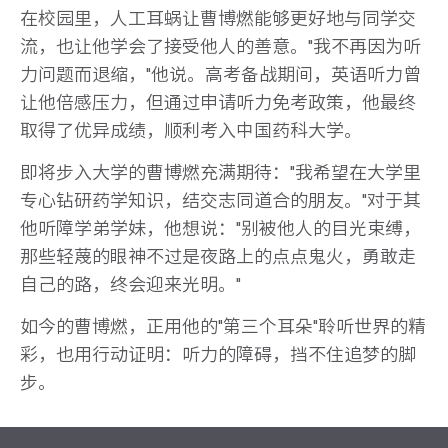
在校园里，人工耳蜗让曹博燃能够更好地与同学交
流，也让他学会了接受他人的善意。"我不再因为听
力问题而退缩，"他说。高考备战期间，英语听力曾
让他倍感压力，但通过申请听力免考政策，他最终
取得了优异成绩，顺利考入中国药科大学。
即将步入大学的曹博燃充满期待："我希望在大学里
专心钻研药学知识，结交志同道合的朋友。"对于其
他听障学弟学妹，他想说："别被他人的目光束缚，
那些轻蔑的眼神不过是夜路上的点点鬼火，勇敢走
自己的路，终会迎来光明。"
如今的曹博燃，正用他的"第三个耳朵"聆听世界的精
彩，也用行动证明：听力的障碍，挡不住追梦的脚
步。