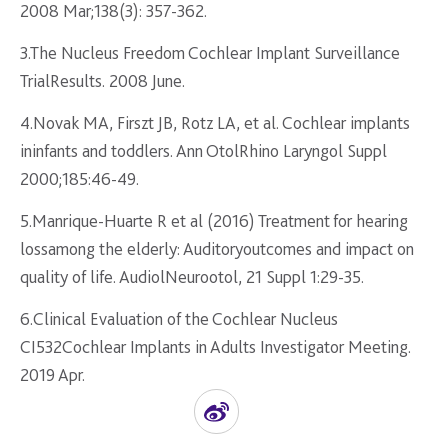
2008 Mar;138(3): 357-362.
3.The Nucleus Freedom Cochlear Implant Surveillance
TrialResults. 2008 June.
4.Novak MA, Firszt JB, Rotz LA, et al. Cochlear implants
ininfants and toddlers. Ann OtolRhino Laryngol Suppl
2000;185:46-49.
5.Manrique-Huarte R et al (2016) Treatment for hearing
lossamong the elderly: Auditoryoutcomes and impact on
quality of life. AudiolNeurootol, 21 Suppl 1:29-35.
6.Clinical Evaluation of the Cochlear Nucleus
CI532Cochlear Implants in Adults Investigator Meeting.
2019 Apr.