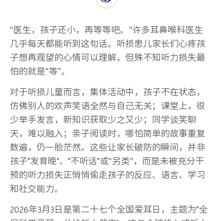
“医生，孩子还小，再等等吧。”许多耳鼻喉科医生
几乎每天都能听到这句话。听损患儿家长们心疼孩
子想再观望的心情可以理解，但殊不知听力损失最
怕的就是“等”。
对于听损儿童而言，集体活动中，孩子不在状态，
仿佛别人的欢声笑语全然与自己无关；课堂上，很
少举手发言，新知识获取少之又少；同学谈笑聊
天，难以融入；亲子阅读时，哪怕简单的故事重复
数遍，仍一脸茫然。这些让家长破防的瞬间，并非
孩子"发育晚"、"不听话"或“另类”，而是未被充分干
预的听力损失正悄悄偷走孩子的反应、语言、学习
和社交能力。
2026年3月3日是第二十七个全国爱耳日，主题为"全