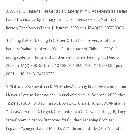
3. Wu PZ, O'Malley JT, de Gruttola V, Liberman MC. Age-Related Hearing
Loss Is Dominated by Damage to Inner Ear Sensory Cells, Not the Cellular
Battery That Powers Them. J Neurosci. 2020 Aug 12;40(33):6357-6366.
4. Zhang VW, Xu T, Ching TYC, Chen X. The Chinese version of the
Parents' Evaluation of Aural/Oral Performance of Children (PEACH)
rating scale for infants and children with normal hearing. Int J Audiol.
2022 Jul;61(7):600-606. doi: 10.1080/14992027.2021.1922768. Epub
2021 Jul 16. PMID: 34270370.
5. Nakadate K, Kawakami K. Molecules Affecting Brain Development and
Nervous System. International Journal of Molecular Sciences. 2023 May
12;24(10):8691. 6. Dettman SJ, Dowell RC, Choo D, Arnott W, Abrahams
Y, Davis A, Dornan D, Leigh J, Constantinescu G, Cowan R, Briggs RJ. Long-
term Communication Outcomes for Children Receiving Cochlear
Implants Younger Than 12 Months: A Multicenter Study. Otol Neurotol.