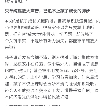
成倍增加。²
只单纯靠放大声音，已追不上孩子成长的脚步
4-6岁是孩子成长关键阶段，自我意识快速觉醒，内
心也更加细腻敏感。很多家长以为只要戴上助听
器，把声音“放大”就能解决一切问题，却忽略了一
个关键事实：不是所有听力损失，都能靠单纯放大
来弥补。
孩子说话发音含糊不清，别人很难听懂；集体表演
时，总被安排在角落，像个局外人，慢慢成了被忽
略的“小透明”；甚至被小朋友误解、起外号。更让
人揪心的是，上小学后，学习节奏加快，信息量增
加，孩子不仅上课时会因听不清而耽误知识吸收，
还会因不敢交流而交不到朋友，慢慢丢掉自信，原
本闪闪发光的潜能与特长也被埋没。