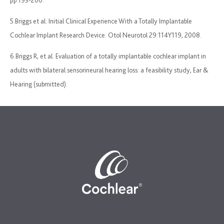
5.Briggs et al. Initial Clinical Experience With a Totally Implantable
Cochlear Implant Research Device. Otol Neurotol 29:114Y119, 2008.
6.Briggs R, et al. Evaluation of a totally implantable cochlear implant in
adults with bilateral sensorineural hearing loss: a feasibility study, Ear &
Hearing (submitted).