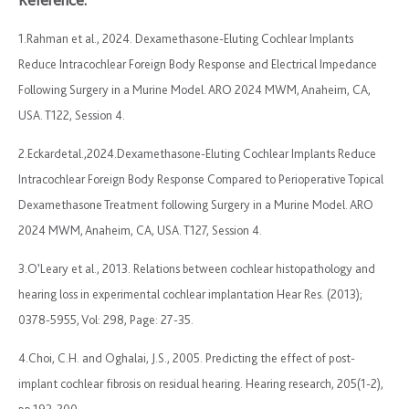
1.Rahman et al., 2024. Dexamethasone-Eluting Cochlear Implants
Reduce Intracochlear Foreign Body Response and Electrical Impedance
Following Surgery in a Murine Model. ARO 2024 MWM, Anaheim, CA,
USA. T122, Session 4.
2.Eckardetal.,2024.Dexamethasone-Eluting Cochlear Implants Reduce
Intracochlear Foreign Body Response Compared to Perioperative Topical
Dexamethasone Treatment following Surgery in a Murine Model. ARO
2024 MWM, Anaheim, CA, USA. T127, Session 4.
3.O’Leary et al., 2013. Relations between cochlear histopathology and
hearing loss in experimental cochlear implantation Hear Res. (2013);
0378-5955, Vol: 298, Page: 27-35.
4.Choi, C.H. and Oghalai, J.S., 2005. Predicting the effect of post-
implant cochlear fibrosis on residual hearing. Hearing research, 205(1-2),
pp.193-200.