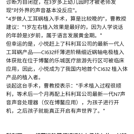
诊断为自闭症，在3岁多上幼儿园时才被老师发
现“对外界的声音基本没反应”。
“4
岁做人工耳蜗植入手术，算是比较晚的”，曹教授
建议：“1岁左右植入效果是最好的，因为人学说话
的年龄是3岁前，属于语言发展黄金期。”
但幸运的是，小悦赶上了科利耳公司的最新一代人
工耳蜗产品——CI632纤薄进阶精细近蜗轴电极植入
体获批在位于博鳌的乐城医疗旅游先行区可被临床
应用，因此，小悦成为了我国内地首个CI632 植入体
产品的植入者。
谈起这台手术，曹教授表示：“手术植入过程很顺
利，等术后一个月再配上科利耳公司最新一代N7声
音声音处理器（仅在博鳌应用），为孩子进行开
机，之后孩子就能真正开启有声世界了。”