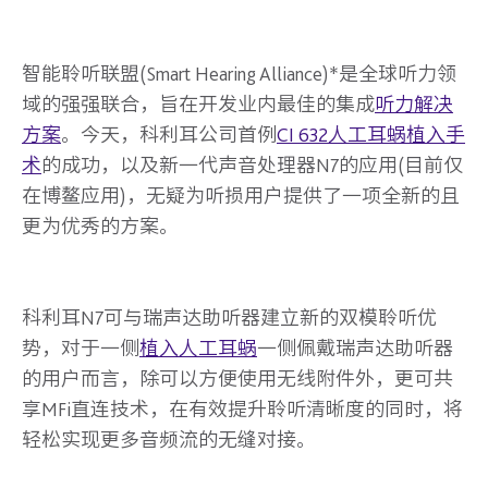
智能聆听联盟(Smart Hearing Alliance)*是全球听力领
域的强强联合，旨在开发业内最佳的集成
听力解决
方案
。今天，科利耳公司首例
CI 632人工耳蜗植入手
术
的成功，以及新一代声音处理器N7的应用(目前仅
在博鳌应用)，无疑为听损用户提供了一项全新的且
更为优秀的方案。
科利耳N7可与瑞声达助听器建立新的双模聆听优
势，对于一侧
植入人工耳蜗
一侧佩戴瑞声达助听器
的用户而言，除可以方便使用无线附件外，更可共
享MFi直连技术，在有效提升聆听清晰度的同时，将
轻松实现更多音频流的无缝对接。