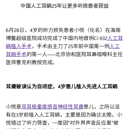
中国人工耳蜗25年让更多听损患者获益
6
月28日，4岁的听力损失患者小悦（化名）在海南
博鳌超级医院成功完成了中国内地首例CI 632
人工耳
蜗植入手术
，手术由主刀了25年前中国第一例
人工
耳蜗手术
的第一人——北京协和医院耳鼻咽喉科主任
医师曹克利教授完成。
耳聋被误认为自闭症，4岁患儿植入先进人工耳蜗
小悦是
双耳极重度感音神经性耳聋
患儿，之所以没
有在3岁前植入人工耳蜗，主要是因为确诊太晚。小
悦错过了听力筛查，一度因“对外界声音反应差”被