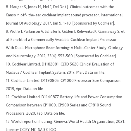
8. Mauger S, Jones M, Nel E, Del Dot J. Clinical outcomes with the
Kanso™ off- the-ear cochlear implant sound processor. International
Journal Of Audiology. 2017, Jan 9; 1-10. [Sponsored by Cochlear].
9. Wolfe J, Parkinson A, Schafer E, Gilden J, Rehwinkel K, Gannaway S, et
al. Benefit of a Commercially Available Cochlear Implant Processor
With Dual- Microphone Beamforming: A Multi-Center Study. Otology
And Neurotology. 2012; 33(4): 553-560. [Sponsored by Cochlear].
10. Cochlear Limited. D1182081. CLTD 5620 Clinical Evaluation of
Nucleus 7 Cochlear Implant System. 2017, Mar; Data on file.
11. Cochlear Limited. D1190805. CP1000 Processor Size Comparison.
2019, Apr; Data on file.
12. Cochlear Limited. D1140877. Battery Life and Power Consumption
Comparison between CP1000, CP900 Series and CP810 Sound
Processors. 2020, Feb; Data on file.
13. World report on hearing. Geneva: World Health Organization; 2021.
Licence: CC BY-NC-SA 3.0 IGO.