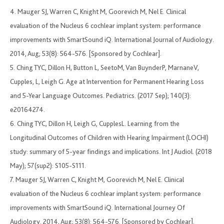
4. Mauger SJ, Warren C, Knight M, Goorevich M, Nel E. Clinical
evaluation of the Nucleus 6 cochlear implant system: performance
improvements with SmartSound iQ. International Journal of Audiology.
2014, Aug; 53(8): 564-576. [Sponsored by Cochlear].
5. Ching TYC, Dillon H, Button L, SeetoM, Van BuynderP, MarnaneV,
Cupples, L, Leigh G. Age at Intervention for Permanent Hearing Loss
and 5-Year Language Outcomes. Pediatrics. (2017 Sep); 140(3):
e20164274.
6. Ching TYC, Dillon H, Leigh G, CupplesL. Learning from the
Longitudinal Outcomes of Children with Hearing Impairment (LOCHI)
study: summary of 5-year findings and implications. Int J Audiol. (2018
May); 57(sup2): S105-S111.
7. Mauger SJ, Warren C, Knight M, Goorevich M, Nel E. Clinical
evaluation of the Nucleus 6 cochlear implant system: performance
improvements with SmartSound iQ. International Journey Of
Audiology. 2014, Aug; 53(8): 564-576. [Sponsored by Cochlear].