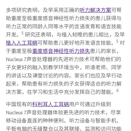
多项研究表明，及早采用正确的
听力解决方案
可帮
助重度至极重度感音神经性听力损失的患儿获得与
听力正常的同龄人同等水平的言语发育和语言技能
5
开发。
研究还表明，与植入较晚的患儿相比，及早
5
植入人工耳蜗
可帮助患儿更好地开发语言技能。
对
于重度至极
重度感音神经性听力损失
患儿的家长，
Nucleus 7声音处理器的先进听力技术可帮助他们的
子女更好的融入到教学环境当中，听清老师、同学
的讲话以及课堂讨论的内容。家长们也应及早行动
起来，帮助患有听力损失的子女获得适合的听力解
6
决方案，在学习和生活中充分发挥自己的潜能。
中国现有的
科利耳人工耳蜗
用户可通过升级到
Nucleus 7声音处理器体验更先进的听力技术，尽享
移动设备直连的种种便利。听力设备与智能手机、
平板电脑的无缝整合以及其联接、监测和访问功能