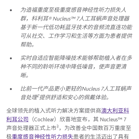
为造福重度至极重度感音神经性听力损失人
群，科利耳® Nucleus™ 7人工耳蜗声音处理器
基于新一代低功耗蓝牙技术的音频流直连功能
可从社交、工作学习和生活等方面为患者提供
帮助。
实时自适应智能降噪技术能够帮助植入者在多
种不同的聆听环境中降低噪音，使声音更清
晰。
比前一代产品更小更轻的Nucleus 7人工耳蜗声
2
音处理
提供舒适和安心的佩戴体验。
全球领先的植入式听力解决方案提供商
澳大利亚科
利耳公司
（Cochlear）欣喜地宣布，其 Nucleus™ 7
3
声音处理器正式上市
，为改善全中国数百万重度至
极
重度感音神经性听力损失
患者的生活迈出了具有