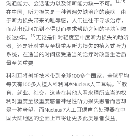
14-15
沟通能力、会话能力以及倾听能力缺一不可。
在中国，听力损失是一种普遍欠缺治疗的疾病。由
于听力损失带来的耻辱感，人们往往不寻求治疗，
而从出现问题到不得以而寻求帮助之间的平均间隔
16
长达9年。
无论是针对轻度至中度听力损失的助听
器，还是针对重度至极重度听力损失的植入式听力
系统，在适当的时间接受适当的治疗对改善生活质
量至关重要。
科利耳将创新技术带到全球100多个国家，全球平均
17
每天有100多人植入科利耳®Nucleus人工耳蜗。
教
育、就业、社交，这些在其他人看来理所应当的权
利对重度至极重度感音神经性听力损失患者而言却
是一种奢望，而Nucleus 7人工耳蜗声音处理器在中
国大陆地区的全面上市将让更多此类患者获益。