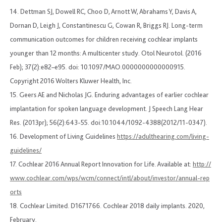
14. Dettman SJ, Dowell RC, Choo D, Arnott W, Abrahams Y, Davis A,
Dornan D, Leigh J, Constantinescu G, Cowan R, Briggs RJ. Long-term
communication outcomes for children receiving cochlear implants
younger than 12 months: A multicenter study. Otol Neurotol. (2016
Feb); 37(2):e82–e95. doi: 10.1097/MAO.0000000000000915.
Copyright 2016 Wolters Kluwer Health, Inc.
15. Geers AE and Nicholas JG. Enduring advantages of earlier cochlear
implantation for spoken language development. J Speech Lang Hear
Res. (2013pr); 56(2):643-55. doi:10.1044/1092-4388(2012/11-0347).
16. Development of Living Guidelines
https://adulthearing.com/living-
guidelines/
17. Cochlear 2016 Annual Report Innovation for Life. Available at:
http://
www.cochlear.com/wps/wcm/connect/intl/about/investor/annual-rep
orts
18. Cochlear Limited. D1671766. Cochlear 2018 daily implants. 2020,
February.