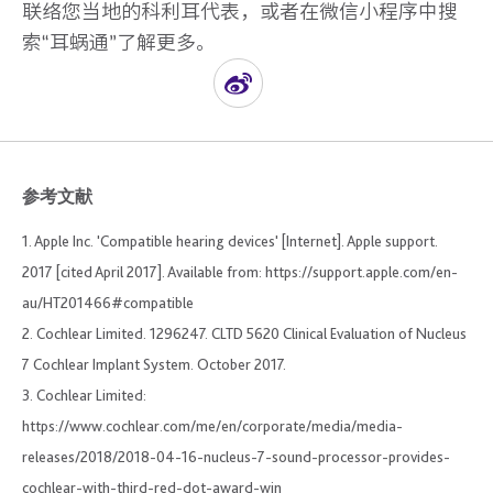
联络您当地的科利耳代表，或者在微信小程序中搜
索“耳蜗通”了解更多。
参考文献
1. Apple Inc. 'Compatible hearing devices' [Internet]. Apple support.
2017 [cited April 2017]. Available from: https://support.apple.com/en-
au/HT201466#compatible
2. Cochlear Limited. 1296247. CLTD 5620 Clinical Evaluation of Nucleus
7 Cochlear Implant System. October 2017.
3. Cochlear Limited:
https://www.cochlear.com/me/en/corporate/media/media-
releases/2018/2018-04-16-nucleus-7-sound-processor-provides-
cochlear-with-third-red-dot-award-win