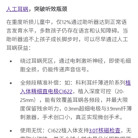
人工耳蜗
，突破听效瓶颈
在重度听损儿童中，仅12%通过助听器达到正常语
言发育水平，多数孩子仍存在语言和认知障碍。当
助听器追不上孩子成长脚步时，可以尽早通过人工
耳蜗获益：
绕过耳蜗死区，通过电刺激听神经，即使毛细
胞全损，仍能传递声音信号。
全频段精准补偿：如：科利耳纤薄进阶系列
植
入体精细直电极CI622
，植入深度可控（20-
25mm），能有效覆盖耳蜗各频段，并最大限
度保留残余听力，0.3mm超细电极与3.9mm纤薄
刺激器，手术创口小，真正实现微创手术。
使用无忧：CI622植入体支持
3.0T核磁检查
，无