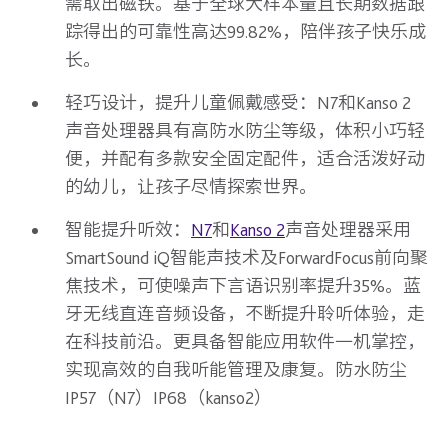
需取出磁铁。基于全球大样本量且长期数据跟
踪得出的可靠性高达99.82%，陪伴孩子快乐成
长。
轻巧设计，提升儿童佩戴感受：N7和Kanso 2
声音处理器具有高防水防尘等级，体积小巧轻
便，并配有多款安全固定配件，适合活泼好动
的幼儿，让孩子尽情探索世界。
智能提升听效：
N7
和
Kanso 2
声音处理器采用
SmartSound iQ智能声技术及ForwardFocus前向聚
焦技术，可使噪声下言语识别率提升35%。蓝
牙无线直连音频设备，不断提升聆听体验，走
在科技前沿。更具备智能应用软件一机掌控，
实现高效的自我听能管理及康复。防水防尘
IP57（N7）IP68（kanso2）